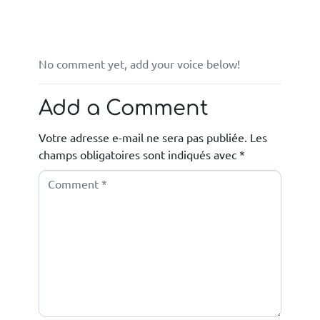
No comment yet, add your voice below!
Add a Comment
Votre adresse e-mail ne sera pas publiée.
Les
champs obligatoires sont indiqués avec
*
C
o
m
m
e
n
t
*