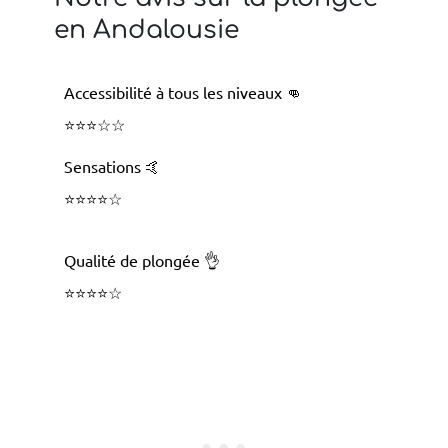
en Andalousie
Accessibilité à tous les niveaux 👊
⭐️⭐️⭐️
☆
☆
Sensations 🤙
⭐️⭐️⭐️⭐️☆
Qualité de plongée 👌
⭐️⭐️⭐️⭐️☆