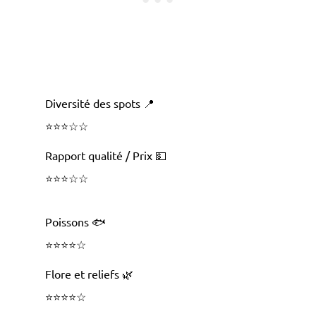
Diversité des spots 📍
⭐️⭐️⭐️
☆
☆
Rapport qualité / Prix 💵
⭐️⭐️⭐️
☆
☆
Poissons 🐟
⭐️⭐️⭐️
⭐️
☆
Flore et reliefs 🌿
⭐️⭐️⭐️⭐️☆