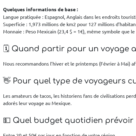
Quelques informations de base :
Langue pratiquée : Espagnol, Anglais dans les endroits tourist
Superficie : 1,973 millions de km2 pour 127 millions d’habita
Monnaie : Peso Mexicain (23,4 $ = 1€), même symbole que le d
🗓️ Quand partir pour un voyage 
Nous recommandons l’hiver et le printemps (Février à Mai) afin
👋 Pour quel type de voyageurs cur
Les amateurs de tacos, les historiens fans de civilisations pe
adorés leur voyage au Mexique.
💵 Quel budget quotidien prévoir
Entre 20 et 50€ par jour en fonction de votre région.