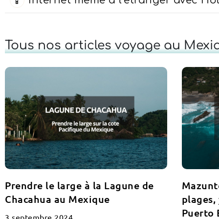
Internet même à l’étranger avec Hol
📱
Tous nos articles voyage au Mexi
Prendre le large à la Lagune de
Mazunte
Chacahua au Mexique
plages,
Puerto 
3 septembre 2024