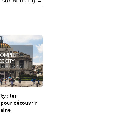
t sur Booking
ty : les
 pour découvrir
caine