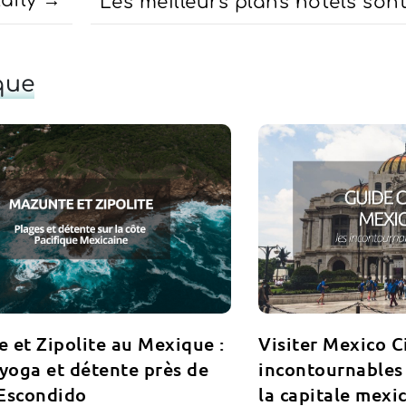
afly
Les meilleurs plans hotels son
que
 et Zipolite au Mexique :
Visiter Mexico Ci
 yoga et détente près de
incontournables
Escondido
la capitale mexi