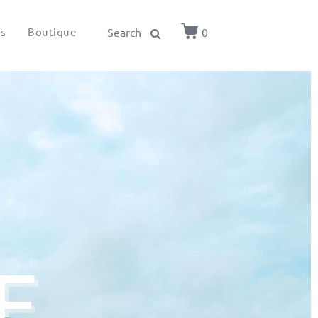
ls
Boutique
0