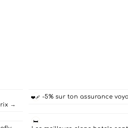
te Pacifique du Mexique. Encore sauvage, tout est à explorer !
-5% sur ton assurance voy
❤️‍🩹
rix
🛏️