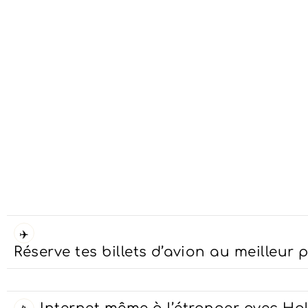
arge à la Lagune de Chacahua au Mexique
ahua au Mexique est une étape hors des sentiers battus de la co
✈️
Réserve tes billets d’avion au meilleur p