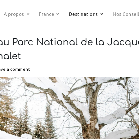
A propos
France
Destinations
Nos Consei
u Parc National de la Jacques
halet
ave a comment