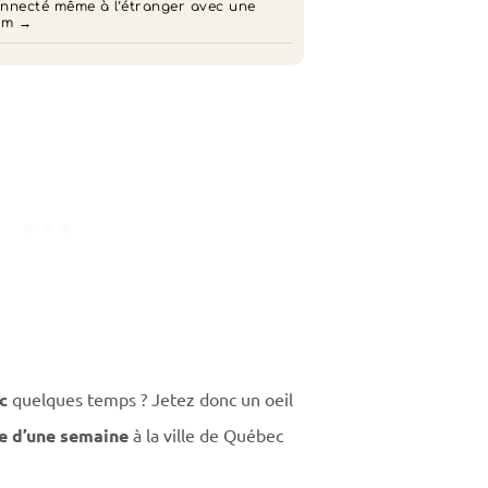
nnecté même à l’étranger avec une
im
c
quelques temps ? Jetez donc un oeil
re d’une semaine
à la ville de Québec