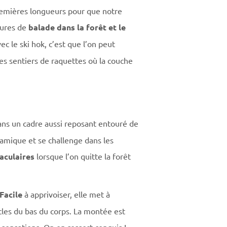
remières longueurs pour que notre
eures de
balade dans la forêt et le
ec le ski hok, c’est que l’on peut
es sentiers de raquettes où la couche
ns un cadre aussi reposant entouré de
amique et se challenge dans les
aculaires
lorsque l’on quitte la forêt
Facile
à apprivoiser, elle met à
cles du bas du corps. La montée est
 sensations. On en ressort conquis !