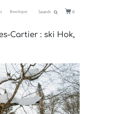
ls
Boutique
0
-Cartier : ski Hok,