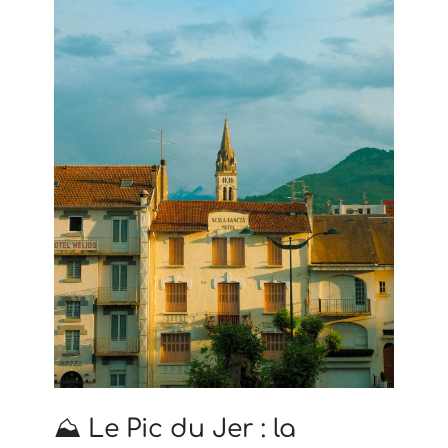
⛰️ Le Pic du Jer : la