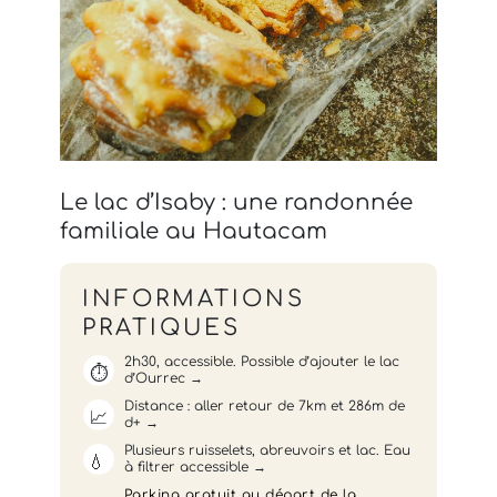
Le lac d’Isaby : une randonnée
familiale au Hautacam
INFORMATIONS
PRATIQUES
2h30, accessible. Possible d’ajouter le lac
⏱️
d’Ourrec
Distance : aller retour de 7km et 286m de
📈
d+
Plusieurs ruisselets, abreuvoirs et lac. Eau
💧
à filtrer accessible
Parking gratuit au départ de la