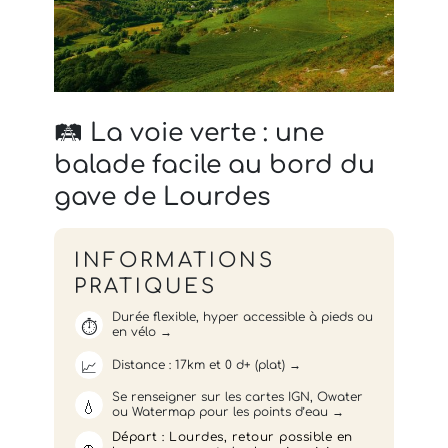
🛤️ La voie verte : une
balade facile au bord du
gave de Lourdes
INFORMATIONS
PRATIQUES
Durée flexible, hyper accessible à pieds ou
⏱️
en vélo
📈
Distance : 17km et 0 d+ (plat)
Se renseigner sur les cartes IGN, Owater
💧
ou Watermap pour les points d’eau
Départ : Lourdes, retour possible en
🚗