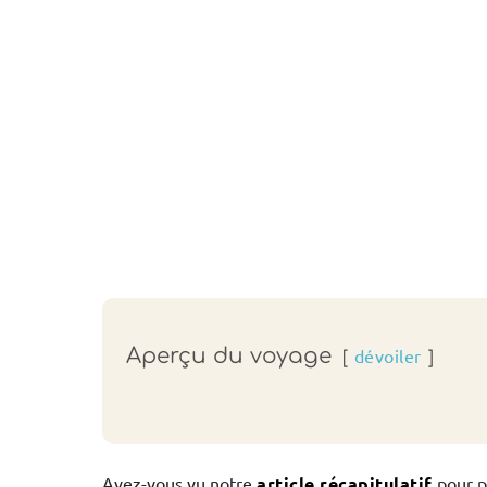
Aperçu du voyage
dévoiler
Avez-vous vu notre
article récapitulatif
pour p