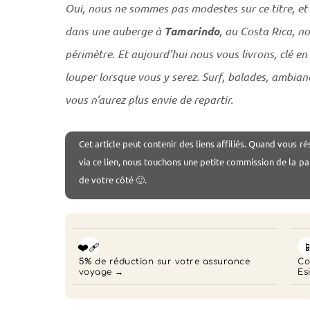
Oui, nous ne sommes pas modestes sur ce titre, et 
dans une auberge à
Tamarindo
, au Costa Rica, no
périmètre. Et aujourd’hui nous vous livrons, clé en
louper lorsque vous y serez. Surf, balades, ambia
vous n’aurez plus envie de repartir.
Cet
article peut contenir des liens affiliés. Quand vous ré
via ce lien, nous touchons une petite commission de la pa
de votre côté 🙂.
❤️‍🩹

5% de réduction sur votre assurance
Co
voyage
Es