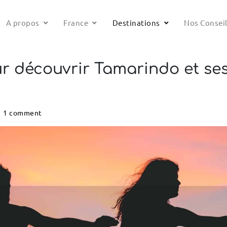
A propos
France
Destinations
Nos Consei
r découvrir Tamarindo et ses
1 comment