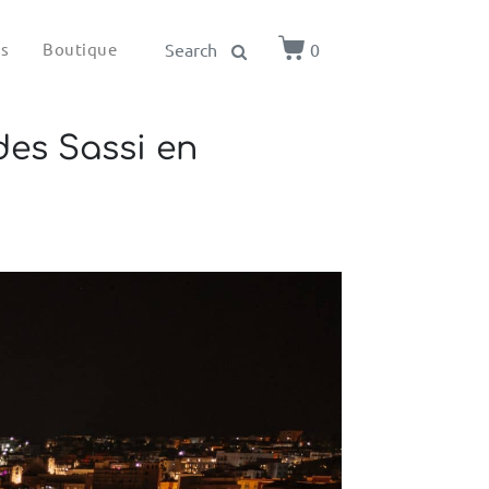
ls
Boutique
0
 des Sassi en