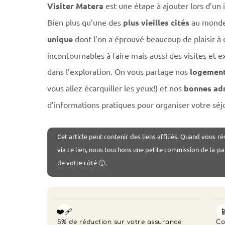
Visiter Matera
est une étape à ajouter lors d’un it
Bien plus qu’une des
plus vieilles cités
au monde, 
unique
dont l’on a éprouvé beaucoup de plaisir à dé
incontournables à faire mais aussi des visites et ex
dans l’exploration. On vous partage nos
logemen
vous allez écarquiller les yeux!) et nos
bonnes ad
d’informations pratiques pour organiser votre séjo
Cet article peut contenir des liens affiliés. Quand vous ré
via ce lien, nous touchons une petite commission de la pa
de votre côté 🙂.
❤️‍🩹

5% de réduction sur votre assurance
Co