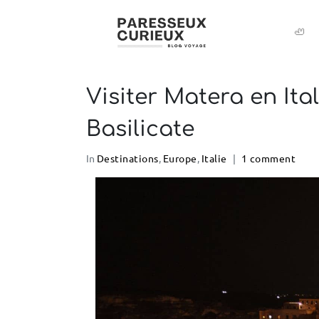
🦥
Visiter Matera en Ital
Basilicate
In
Destinations
,
Europe
,
Italie
1 comment