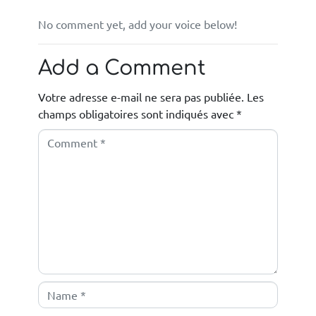
No comment yet, add your voice below!
Add a Comment
Votre adresse e-mail ne sera pas publiée.
Les
champs obligatoires sont indiqués avec
*
C
o
m
m
e
n
t
*
N
a