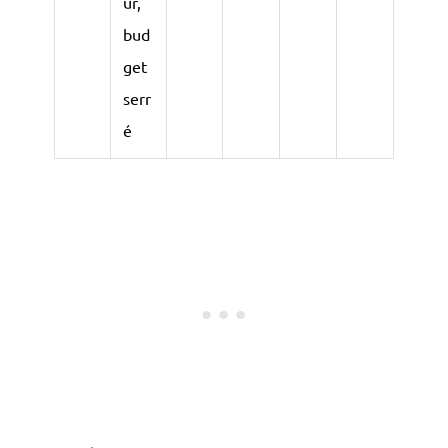
ur,
bud
get
serr
é