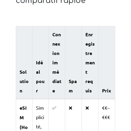
comparatif rapide
Con
Enr
nex
egis
ion
tre
Idé
im
men
Sol
al
mé
t
utio
pou
diat
Spa
req
n
r
e
m
uis
Prix
eSI
Sim
✅
❌
❌
€€–
plici
€€€
M
té,
(Ho