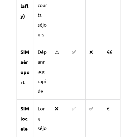
cour
lafl
ts
y)
séjo
urs
SIM
Dép
⚠️
✅
❌
€€
ann
aér
age
opo
rapi
rt
de
SIM
Lon
❌
✅
✅
€
g
loc
séjo
ale