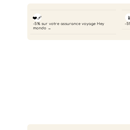
❤️‍🩹

-5% sur votre assurance voyage Hey
-5
mondo