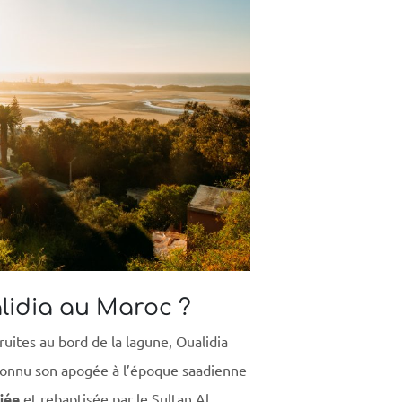
alidia au Maroc ?
truites au bord de la lagune, Oualidia
 connu son apogée à l’époque saadienne
fiée
et rebaptisée par le Sultan Al