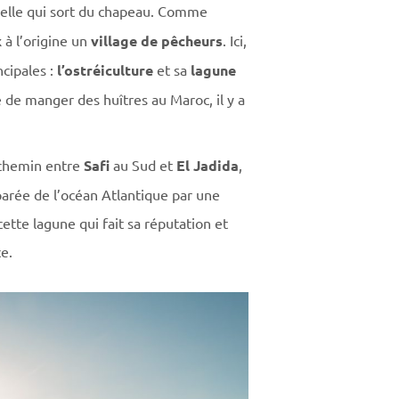
velle qui sort du chapeau. Comme
 à l’origine un
village de pêcheurs
. Ici,
ncipales :
l’ostréiculture
et sa
lagune
vé de manger des huîtres au Maroc, il y a
i-chemin entre
Safi
au Sud et
El Jadida
,
parée de l’océan Atlantique par une
ette lagune qui fait sa réputation et
e.