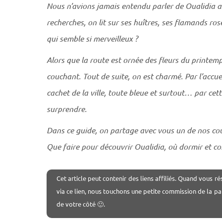
Nous n’avions jamais entendu parler de Oualidia a
recherches, on lit sur ses huîtres, ses flamands ros
qui semble si merveilleux ?
Alors que la route est ornée des fleurs du printemps
couchant. Tout de suite, on est charmé. Par l’accue
cachet de la ville, toute bleue et surtout… par cet
surprendre.
Dans ce guide, on partage avec vous un de nos co
Que faire pour découvrir Oualidia, où dormir et c
Cet article peut contenir des liens affiliés. Quand vous ré
via ce lien, nous touchons une petite commission de la pa
de votre côté 🙂.