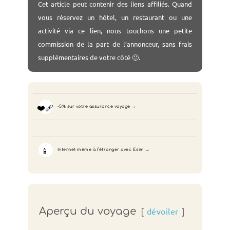
Cet
article peut contenir des liens affiliés. Quand
vous réservez un hôtel, un restaurant ou une
activité via ce lien, nous touchons une petite
commission de la part de l’annonceur, sans frais
supplémentaires de votre côté 🙂.
❤️‍🩹
-5% sur votre assurance voyage
📱
Internet même à l’étranger avec Esim
Aperçu du voyage
dévoiler