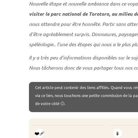
Nouvelle étape et nouvelle ambiance dans ce voyag
visiter le parc national de Torotoro, au milieu de
nous attendre pour être honnête. Partir sans attent
d’être agréablement surpris. Dinosaures, paysages 
spéléologie.. l’une des étapes qui nous a le plus plu
Il y a très peu d’informations disponibles sur le su
Nous tâcherons donc de vous partager tous nos con
Cet
article peut contenir des liens affiliés. Quand vous ré
via ce lien, nous touchons une petite commission de la pa
de votre côté 🙂.
❤️‍🩹
📱