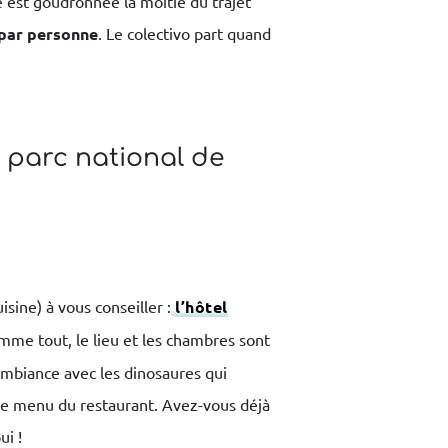
e est goudronnée la moitié du trajet
 par personne
. Le colectivo part quand
e parc national de
isine) à vous conseiller :
l’hôtel
comme tout, le lieu et les chambres sont
ambiance avec les dinosaures qui
le menu du restaurant. Avez-vous déjà
i !