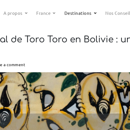
A propos
France
Destinations
Nos Consei
nal de Toro Toro en Bolivie : 
ve a comment