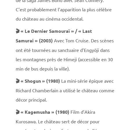
de la saga James Bond avec Sean Connery.
C’est probablement l’apparition la plus célèbre
du château au cinéma occidental.
🎬 « Le Dernier Samouraï » / « Last
Samurai » (2003)
Avec Tom Cruise. Des scènes
ont été tournées au sanctuaire d’Engyōji dans
les montagnes près de Himeji (accessible en 30
min de bus depuis la ville).
×
🎬 « Shogun » (1980)
La mini-série épique avec
Richard Chamberlain a utilisé le château comme
décor principal.
🎬 « Kagemusha » (1980)
Film d’Akira
Kurosawa. Le château sert de décor pour