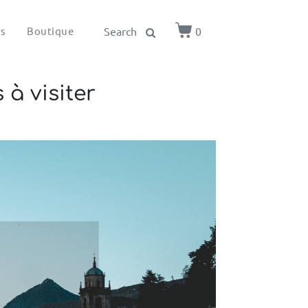
ls
Boutique
0
à visiter