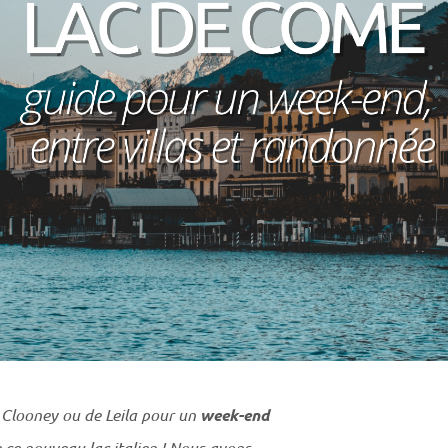
s Clooney ou de Leila pour un
week-end
e ce nouveau lac italien ! Nous avons